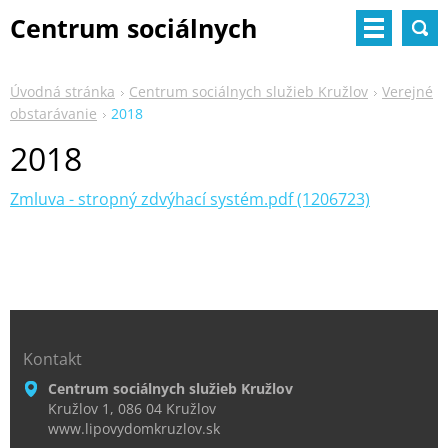
Centrum sociálnych
služieb
Úvodná stránka
Centrum sociálnych služieb Kružlov
Verejné
obstarávanie
2018
2018
Zmluva - stropný zdvýhací systém.pdf (1206723)
Kontakt
Centrum sociálnych služieb Kružlov
Kružlov 1, 086 04 Kružlov
www.lipovydomkruzlov.sk