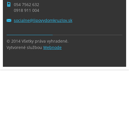
054 7562 632
0918 911 004
socialne
@lipovyd
omkruzlo
v.sk
© 2014 Všetky práva vyhradené.
Vytvorené službou
Webnode