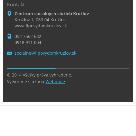
Kontakt
Centrum sociálnych služieb Kružlov
Kružlov 1, 086 04 Kružlov
www.lipovydomkruzlov.sk
054 7562 632
0918 911 004
socialne
@lipovyd
omkruzlo
v.sk
© 2014 Všetky práva vyhradené.
Vytvorené službou
Webnode