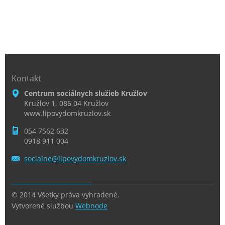
Kontakt
Centrum sociálnych služieb Kružlov
Kružlov 1, 086 04 Kružlov
www.lipovydomkruzlov.sk
054 7562 632
0918 911 004
socialne
@lipovyd
omkruzlo
v.sk
© 2014 Všetky práva vyhradené.
Vytvorené službou
Webnode