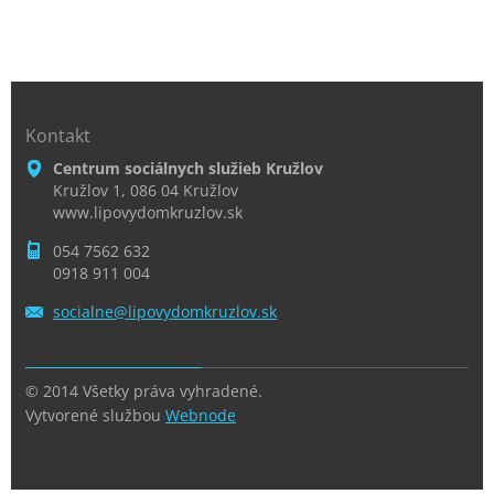
Kontakt
Centrum sociálnych služieb Kružlov
Kružlov 1, 086 04 Kružlov
www.lipovydomkruzlov.sk
054 7562 632
0918 911 004
socialne
@lipovyd
omkruzlo
v.sk
© 2014 Všetky práva vyhradené.
Vytvorené službou
Webnode