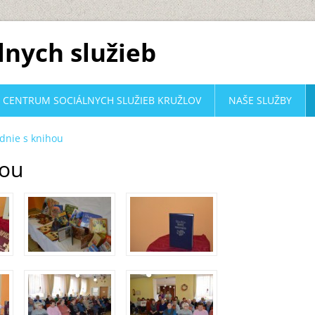
lnych služieb
CENTRUM SOCIÁLNYCH SLUŽIEB KRUŽLOV
NAŠE SLUŽBY
dnie s knihou
hou