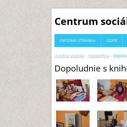
Centrum sociá
ÚVODNÁ STRÁNKA
GDPR
Úvodná stránka
Fotogaléria
Dopolu
Dopoludnie s kni