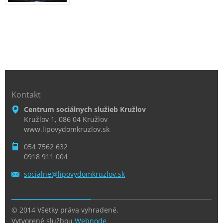
Kontakt
Centrum sociálnych služieb Kružlov
Kružlov 1, 086 04 Kružlov
www.lipovydomkruzlov.sk
054 7562 632
0918 911 004
socialne
@lipovyd
omkruzlo
v.sk
© 2014 Všetky práva vyhradené.
Vytvorené službou
Webnode