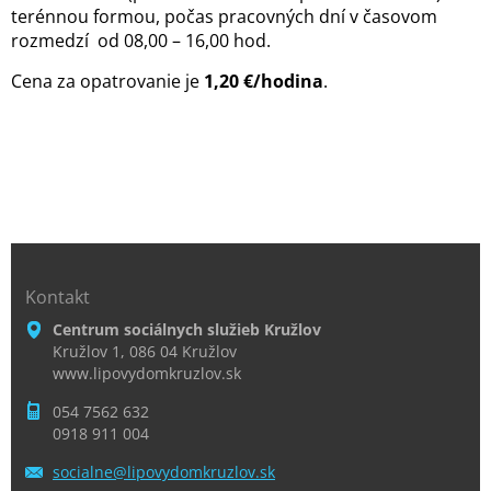
terénnou formou, počas pracovných dní v časovom
rozmedzí od 08,00 – 16,00 hod.
Cena za opatrovanie je
1,20 €/hodina
.
Kontakt
Centrum sociálnych služieb Kružlov
Kružlov 1, 086 04 Kružlov
www.lipovydomkruzlov.sk
054 7562 632
0918 911 004
socialne
@lipovyd
omkruzlo
v.sk