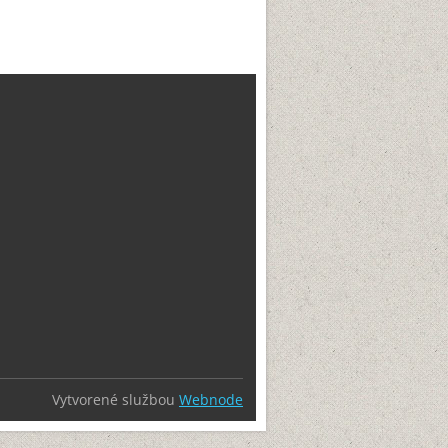
Vytvorené službou
Webnode