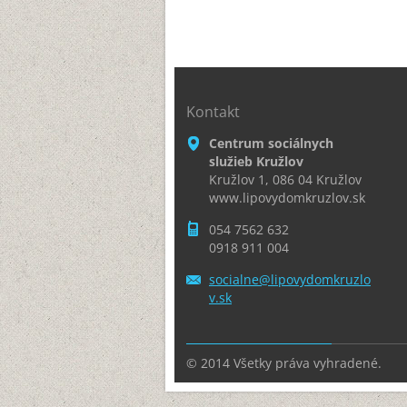
Kontakt
Centrum sociálnych
služieb Kružlov
Kružlov 1, 086 04 Kružlov
www.lipovydomkruzlov.sk
054 7562 632
0918 911 004
socialne
@lipovyd
omkruzlo
v.sk
© 2014 Všetky práva vyhradené.