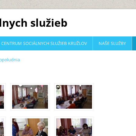
lnych služieb
CENTRUM SOCIÁLNYCH SLUŽIEB KRUŽLOV
NAŠE SLUŽBY
opoludnia