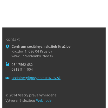
Kontakt
Centrum sociálnych služieb Kružlov
Kružlov 1, 086 04 Kružlov
www.lipovydomkruzlov.sk
054 7562 632
0918 911 004
socialne
@lipovyd
omkruzlo
v.sk
© 2014 Všetky práva vyhradené.
Vytvorené službou
Webnode