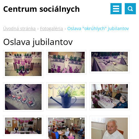
Centrum sociálnych
služieb
Úvodná stránka
Fotogaléria
Oslava "okrúhlych" jubilantov
Oslava jubilantov