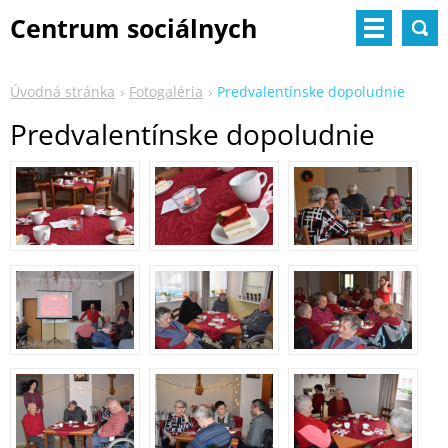
Centrum sociálnych
služieb
Úvodná stránka
Fotogaléria
Predvalentínske dopoludnie
Predvalentínske dopoludnie