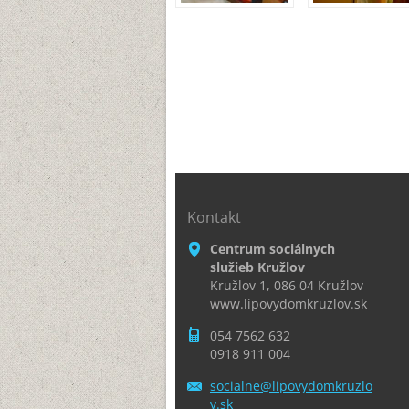
Kontakt
Centrum sociálnych
služieb Kružlov
Kružlov 1, 086 04 Kružlov
www.lipovydomkruzlov.sk
054 7562 632
0918 911 004
socialne
@lipovyd
omkruzlo
v.sk