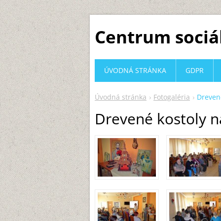
Centrum sociá
ÚVODNÁ STRÁNKA
GDPR
Úvodná stránka
Fotogaléria
Dreven
Drevené kostoly n