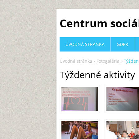
Centrum sociá
ÚVODNÁ STRÁNKA
GDPR
Úvodná stránka
Fotogaléria
Týždenn
Týždenné aktivity