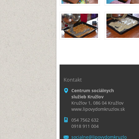
Kontakt
Centrum sociálnych
služieb Kružlov
Kružlov 1, 086 04 Kružlov
www.lipovydomkruzlov.sk
054 7562 632
0918 911 004
socialne
@lipovyd
omkruzlo