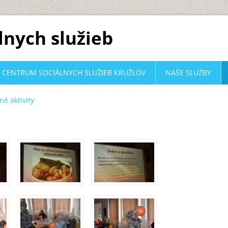
lnych služieb
CENTRUM SOCIÁLNYCH SLUŽIEB KRUŽLOV
NAŠE SLUŽBY
é aktivity