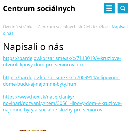
Centrum sociálnych
služieb
Úvodná stránka
Centrum sociálnych služieb Kružlov
Napísali
o nás
Napísali o nás
https://bardejov.korzar.sme.sk/
c/7113019/v-kruzlove-
otvorili-
lipovy-dom-pre-seniorov.html
https://bardejov.korzar.sme.sk/
c/7009914/v-lipovom-
dome-budu-
aj-najomne-byty.html
https://www.hux.sk/nase-clanky/
novinari/pozvanky/item/30561-
lipovy-dom-v-kruzlove-
najomne-
byty-a-socialne-sluzby-pre-
seniorov