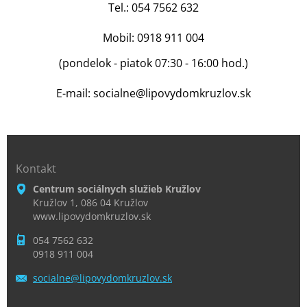
Tel.: 054 7562 632
Mobil: 0918 911 004
(pondelok - piatok 07:30 - 16:00 hod.)
E-mail: socialne@lipovydomkruzlov.sk
Kontakt
Centrum sociálnych služieb Kružlov
Kružlov 1, 086 04 Kružlov
www.lipovydomkruzlov.sk
054 7562 632
0918 911 004
socialne
@lipovyd
omkruzlo
v.sk