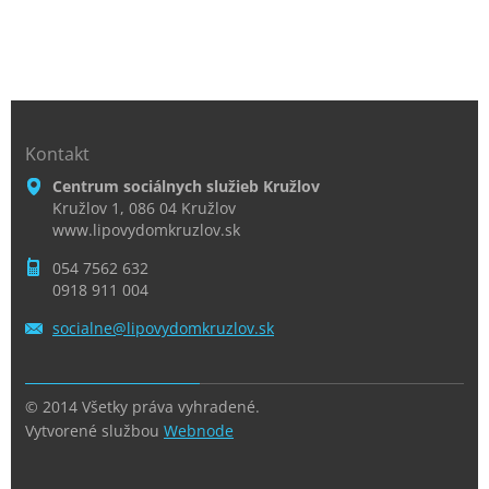
Kontakt
Centrum sociálnych služieb Kružlov
Kružlov 1, 086 04 Kružlov
www.lipovydomkruzlov.sk
054 7562 632
0918 911 004
socialne
@lipovyd
omkruzlo
v.sk
© 2014 Všetky práva vyhradené.
Vytvorené službou
Webnode