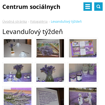
Centrum sociálnych
služieb
Úvodná stránka
Fotogaléria
Levanduľový týždeň
Levanduľový týždeň