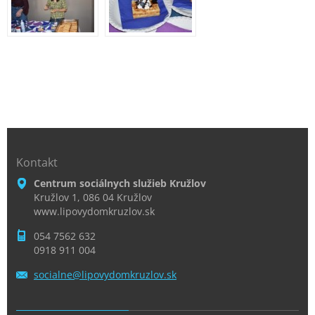
Kontakt
Centrum sociálnych služieb Kružlov
Kružlov 1, 086 04 Kružlov
www.lipovydomkruzlov.sk
054 7562 632
0918 911 004
socialne
@lipovyd
omkruzlo
v.sk