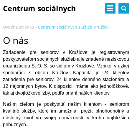
Centrum sociálnych
služieb
Úvodná stránka
Centrum sociálnych služieb Kružlov
O nás
Zariadenie pre seniorov v Kružlove je registrovaným
poskytovateľom sociálnych služieb a je zriadené neziskovou
organizáciou S. O. S. so sídlom v Kružlove. Vznikol v úzkej
spolupráci s obcou Kružlov. Kapacita je 24 klientov
zariadenia pre seniorov, 24 klientov denného stacionára a
12 nájomných bytov. K dispozícii máme ako jednolôžkové,
tak aj dvojlôžkové izby, podľa prianí naších klientov.
Našim cieľom je poskytnúť našim klientom - seniorom
kvalitné služby, ktoré im umožnia prežiť plnohodnotný a
dôstojný život vo svojej domácnosti, v kruhu najbližších
príbuzných.