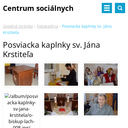
Centrum sociálnych
služieb
Úvodná stránka
Fotogaléria
Posviacka kaplnky sv. Jána
Krstiteľa
Posviacka kaplnky sv. Jána
Krstiteľa