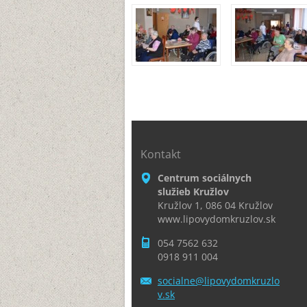
Kontakt
Centrum sociálnych
služieb Kružlov
Kružlov 1, 086 04 Kružlov
www.lipovydomkruzlov.sk
054 7562 632
0918 911 004
socialne
@lipovyd
omkruzlo
v.sk