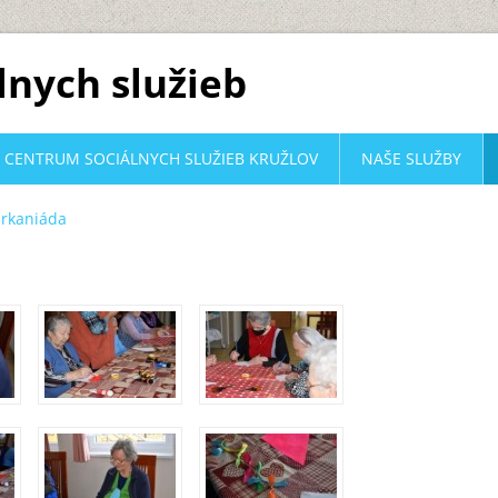
lnych služieb
CENTRUM SOCIÁLNYCH SLUŽIEB KRUŽLOV
NAŠE SLUŽBY
arkaniáda