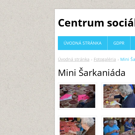
Centrum sociá
ÚVODNÁ STRÁNKA
GDPR
Úvodná stránka
Fotogaléria
Mini Š
Mini Šarkaniáda