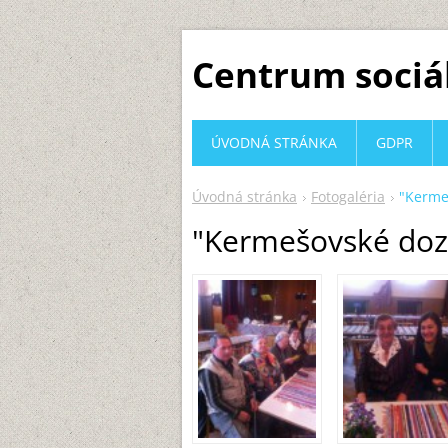
Centrum sociá
ÚVODNÁ STRÁNKA
GDPR
Úvodná stránka
Fotogaléria
"Kerme
"Kermešovské doz