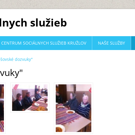
lnych služieb
CENTRUM SOCIÁLNYCH SLUŽIEB KRUŽLOV
NAŠE SLUŽBY
šovské dozvuky"
vuky"