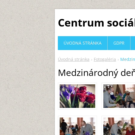
Centrum sociá
ÚVODNÁ STRÁNKA
GDPR
Úvodná stránka
Fotogaléria
Medzin
Medzinárodný deň