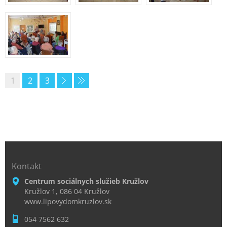
1
2
3
Kontakt
Centrum sociálnych služieb Kružlov
Kružlov 1, 086 04 Kružlov
www.lipovydomkruzlov.sk
054 7562 632