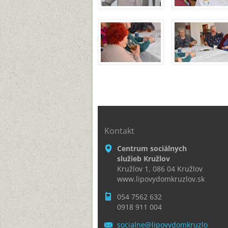
Kontakt
Centrum sociálnych
služieb Kružlov
Kružlov 1, 086 04 Kružlov
www.lipovydomkruzlov.sk
054 7562 632
0918 911 004
socialne
@lipovyd
omkruzlo