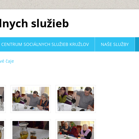
lnych služieb
CENTRUM SOCIÁLNYCH SLUŽIEB KRUŽLOV
NAŠE SLUŽBY
vé čaje