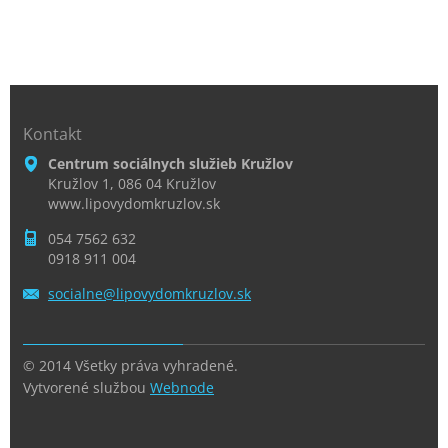
Kontakt
Centrum sociálnych služieb Kružlov
Kružlov 1, 086 04 Kružlov
www.lipovydomkruzlov.sk
054 7562 632
0918 911 004
socialne
@lipovyd
omkruzlo
v.sk
© 2014 Všetky práva vyhradené.
Vytvorené službou
Webnode