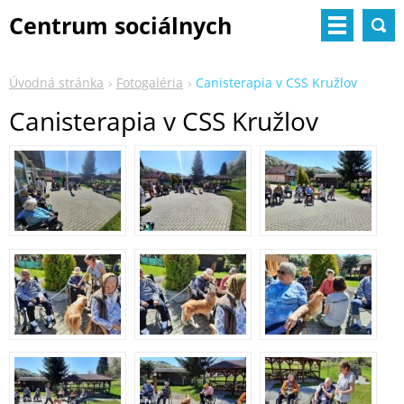
Centrum sociálnych
služieb
Úvodná stránka
Fotogaléria
Canisterapia v CSS Kružlov
Canisterapia v CSS Kružlov