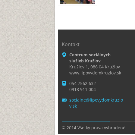
Kontakt
Centrum sociálnych
služieb Kružlov
Kružlov 1, 086 04 Kružlov
www.lipovydomkruzlov.sk
054 7562 632
0918 911 004
socialne
@lipovyd
omkruzlo
v.sk
© 2014 Všetky práva vyhradené.