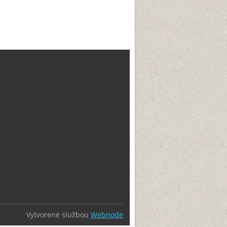
Vytvorené službou
Webnode