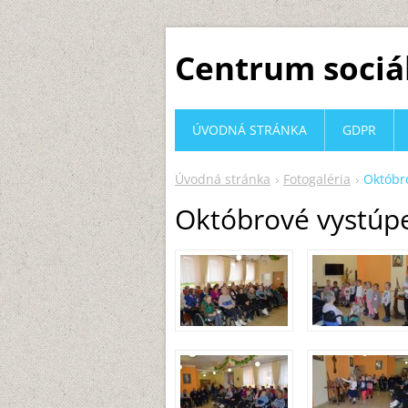
Centrum sociá
ÚVODNÁ STRÁNKA
GDPR
Úvodná stránka
Fotogaléria
Októbr
Októbrové vystúpe