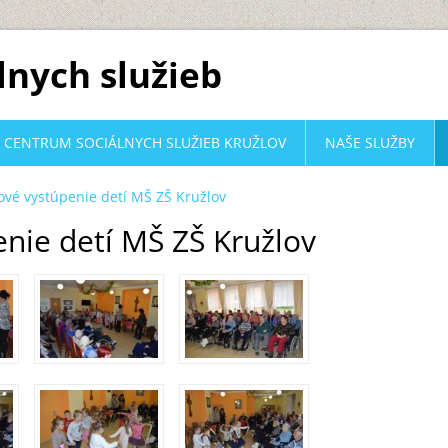
lnych služieb
CENTRUM SOCIÁLNYCH SLUŽIEB KRUŽLOV
NAŠE SLUŽBY
ové vystúpenie detí MŠ ZŠ Kružlov
nie detí MŠ ZŠ Kružlov