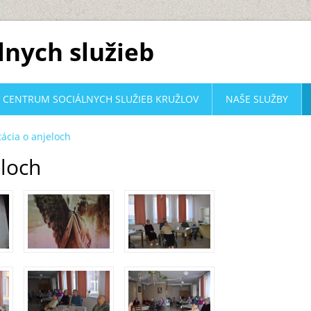
lnych služieb
CENTRUM SOCIÁLNYCH SLUŽIEB KRUŽLOV
NAŠE SLUŽBY
ácia o anjeloch
eloch