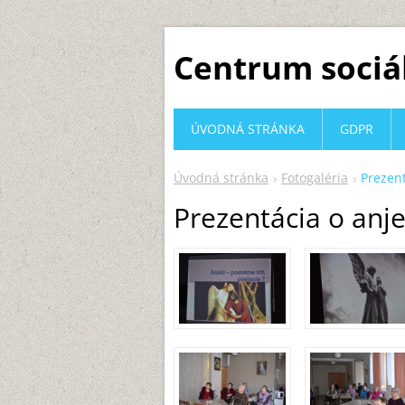
Centrum sociá
ÚVODNÁ STRÁNKA
GDPR
Úvodná stránka
Fotogaléria
Prezent
Prezentácia o anj