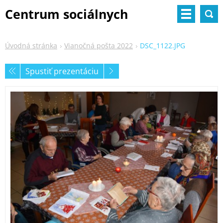
Centrum sociálnych
služieb
Úvodná stránka
Vianočná pošta 2022
DSC_1122.JPG
Spustiť prezentáciu