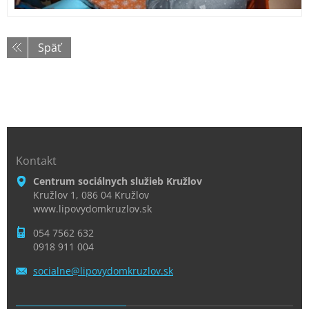
Späť
Kontakt
Centrum sociálnych služieb Kružlov
Kružlov 1, 086 04 Kružlov
www.lipovydomkruzlov.sk
054 7562 632
0918 911 004
socialne
@lipovyd
omkruzlo
v.sk