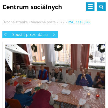
Centrum sociálnych
služieb
Úvodná stránka
Vianočná pošta 2022
DSC_1118.JPG
Spustiť prezentáciu