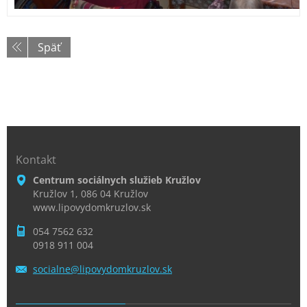
Späť
Kontakt
Centrum sociálnych služieb Kružlov
Kružlov 1, 086 04 Kružlov
www.lipovydomkruzlov.sk
054 7562 632
0918 911 004
socialne
@lipovyd
omkruzlo
v.sk