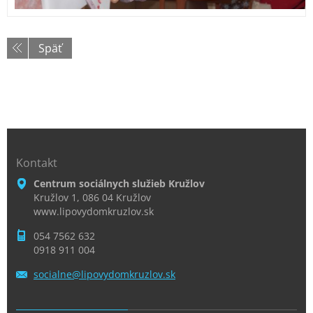
Späť
Kontakt
Centrum sociálnych služieb Kružlov
Kružlov 1, 086 04 Kružlov
www.lipovydomkruzlov.sk
054 7562 632
0918 911 004
socialne
@lipovyd
omkruzlo
v.sk