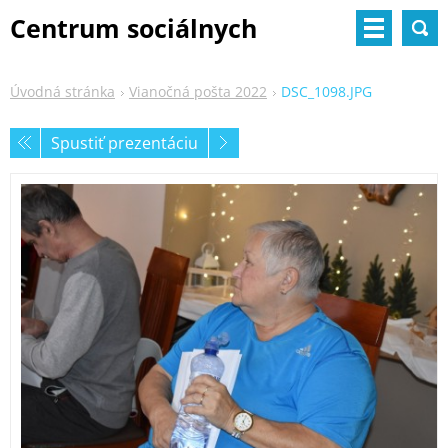
Centrum sociálnych
služieb
Úvodná stránka
Vianočná pošta 2022
DSC_1098.JPG
Spustiť prezentáciu