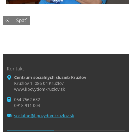
Späť
Kontakt
Centrum sociálnych služieb Kružlov
Kružlov 1, 086 04 Kružlov
www.lipovydomkruzlov.sk
054 7562 632
0918 911 004
socialne
@lipovyd
omkruzlo
v.sk