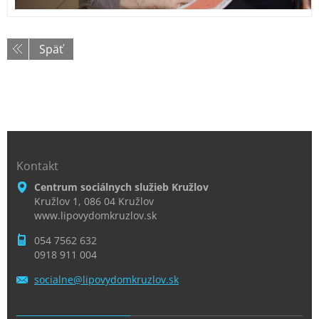
Späť
Kontakt
Centrum sociálnych služieb Kružlov
Kružlov 1, 086 04 Kružlov
www.lipovydomkruzlov.sk
054 7562 632
0918 911 004
socialne
@lipovyd
omkruzlo
v.sk