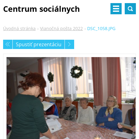
Centrum sociálnych
služieb
Úvodná stránka
Vianočná pošta 2022
DSC_1058.JPG
Spustiť prezentáciu