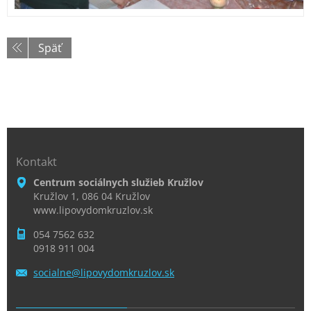
Späť
Kontakt
Centrum sociálnych služieb Kružlov
Kružlov 1, 086 04 Kružlov
www.lipovydomkruzlov.sk
054 7562 632
0918 911 004
socialne
@lipovyd
omkruzlo
v.sk