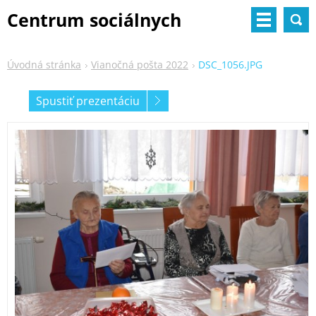
Centrum sociálnych
služieb
Úvodná stránka
Vianočná pošta 2022
DSC_1056.JPG
Spustiť prezentáciu