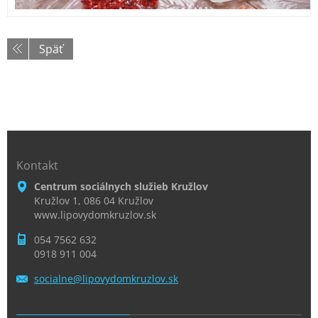
Späť
Kontakt
Centrum sociálnych služieb Kružlov
Kružlov 1, 086 04 Kružlov
www.lipovydomkruzlov.sk
054 7562 632
0918 911 004
socialne
@lipovyd
omkruzlo
v.sk