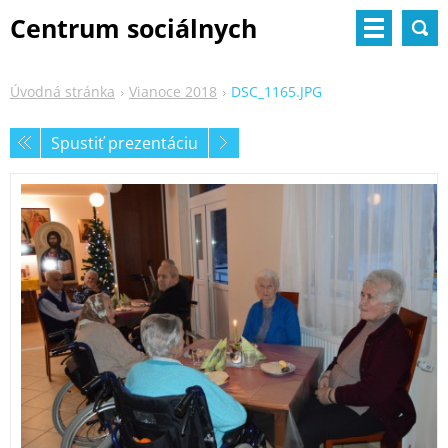
Centrum sociálnych
služieb
Úvodná stránka
Vianoce 2018
DSC_1165.JPG
Spustiť prezentáciu