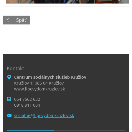
Späť
Kontakt
Centrum sociálnych služieb Kružlov
Kružlov 1, 086 04 Kružlov
www.lipovydomkruzlov.sk
054 7562 632
0918 911 004
socialne
@lipovyd
omkruzlo
v.sk