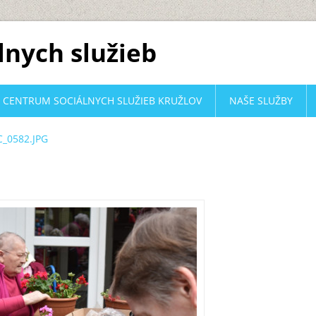
lnych služieb
CENTRUM SOCIÁLNYCH SLUŽIEB KRUŽLOV
NAŠE SLUŽBY
_0582.JPG