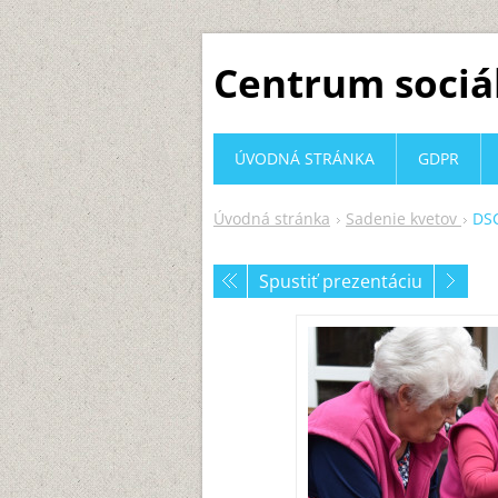
Centrum sociá
ÚVODNÁ STRÁNKA
GDPR
Úvodná stránka
Sadenie kvetov
DSC
Spustiť prezentáciu