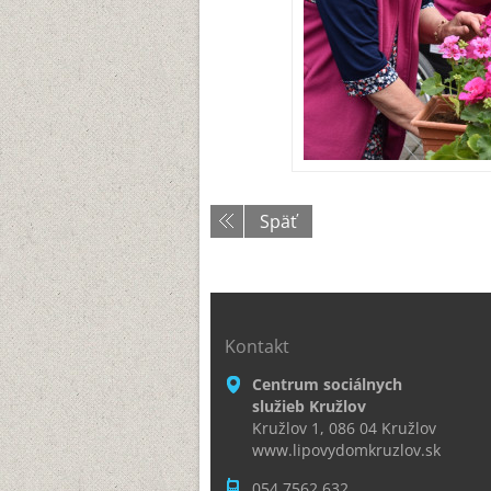
Späť
Kontakt
Centrum sociálnych
služieb Kružlov
Kružlov 1, 086 04 Kružlov
www.lipovydomkruzlov.sk
054 7562 632