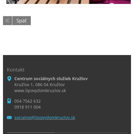
Späť
Kontakt
Centrum sociálnych služieb Kružlov
Kružlov 1, 086 04 Kružlov
www.lipovydomkruzlov.sk
054 7562 632
0918 911 004
socialne
@lipovyd
omkruzlo
v.sk