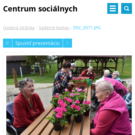
Centrum sociálnych
služieb
Úvodná stránka
Sadenie kvetov
DSC_0571.JPG
Spustiť prezentáciu