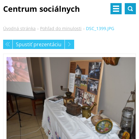
Centrum sociálnych
služieb
Úvodná stránka
Pohľad do minulosti
DSC_1399.JPG
Spustiť prezentáciu