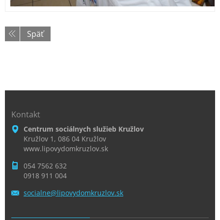
Späť
Kontakt
Centrum sociálnych služieb Kružlov
Kružlov 1, 086 04 Kružlov
www.lipovydomkruzlov.sk
054 7562 632
0918 911 004
socialne
@lipovyd
omkruzlo
v.sk