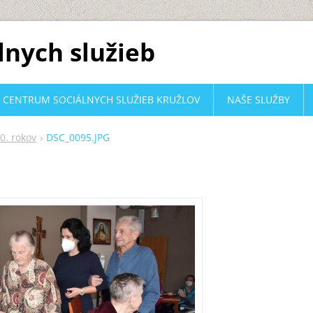
lnych služieb
CENTRUM SOCIÁLNYCH SLUŽIEB KRUŽLOV
NAŠE SLUŽBY
0. rokov
DSC_0095.JPG