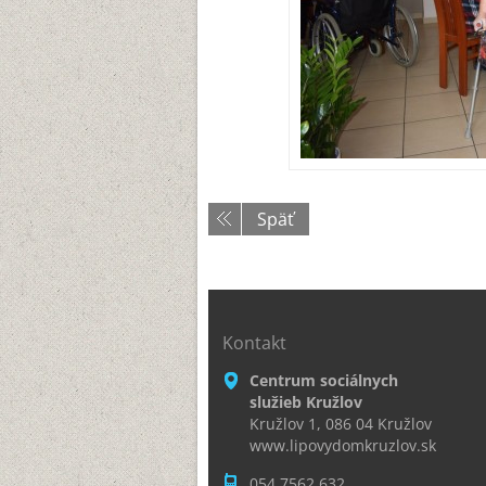
Späť
Kontakt
Centrum sociálnych
služieb Kružlov
Kružlov 1, 086 04 Kružlov
www.lipovydomkruzlov.sk
054 7562 632