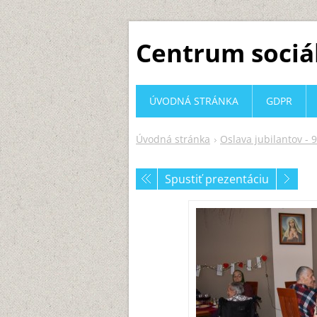
Centrum sociá
ÚVODNÁ STRÁNKA
GDPR
Úvodná stránka
Oslava jubilantov - 9
Spustiť prezentáciu