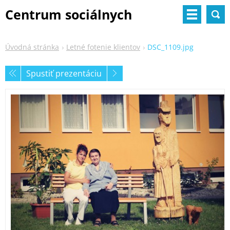
Centrum sociálnych
služieb
Úvodná stránka
Letné fotenie klientov
DSC_1109.jpg
Spustiť prezentáciu