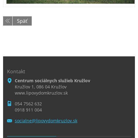
Späť
Kontakt
Centrum sociálnych služieb Kružlov
Kružlov 1, 086 04 Kružlov
www.lipovydomkruzlov.sk
054 7562 632
0918 911 004
socialne
@lipovyd
omkruzlo
v.sk