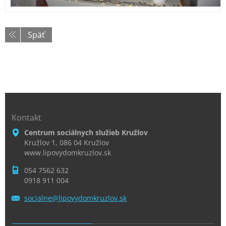
Späť
Kontakt
Centrum sociálnych služieb Kružlov
Kružlov 1, 086 04 Kružlov
www.lipovydomkruzlov.sk
054 7562 632
0918 911 004
socialne
@lipovyd
omkruzlo
v.sk