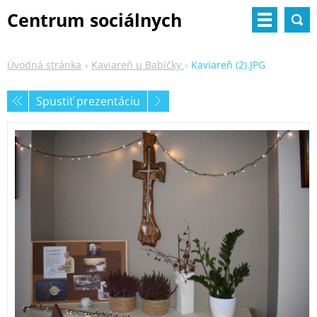
Centrum sociálnych
služieb
Úvodná stránka
Kaviareň u Babičky
Kaviareň (2).JPG
Spustiť prezentáciu