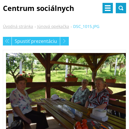
Centrum sociálnych
služieb
Úvodná stránka
Júnová opekačka
DSC_1015.JPG
Spustiť prezentáciu