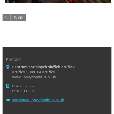
Späť
Kontakt
Centrum sociálnych služieb Kružlov
Kružlov 1, 086 04 Kružlov
www.lipovydomkruzlov.sk
054 7562 632
0918 911 004
socialne
@lipovyd
omkruzlo
v.sk