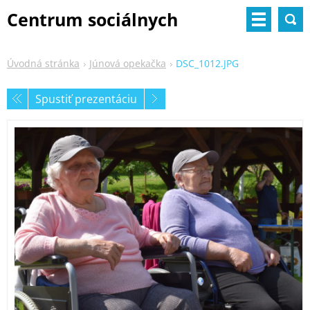
Centrum sociálnych
služieb
Úvodná stránka
Júnová opekačka
DSC_1012.JPG
Spustiť prezentáciu