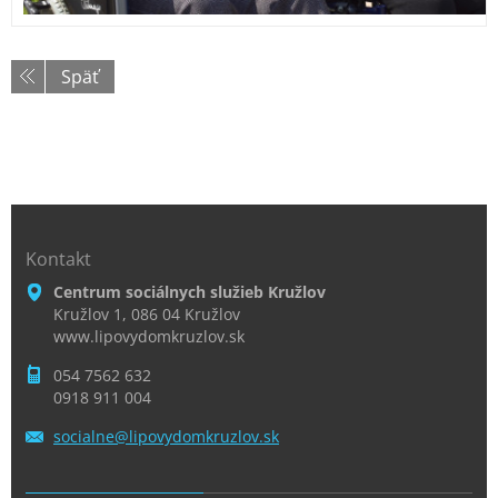
Späť
Kontakt
Centrum sociálnych služieb Kružlov
Kružlov 1, 086 04 Kružlov
www.lipovydomkruzlov.sk
054 7562 632
0918 911 004
socialne
@lipovyd
omkruzlo
v.sk