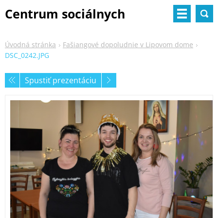
Centrum sociálnych
služieb
Úvodná stránka
Fašiangové dopoludnie v Lipovom dome
DSC_0242.JPG
Spustiť prezentáciu