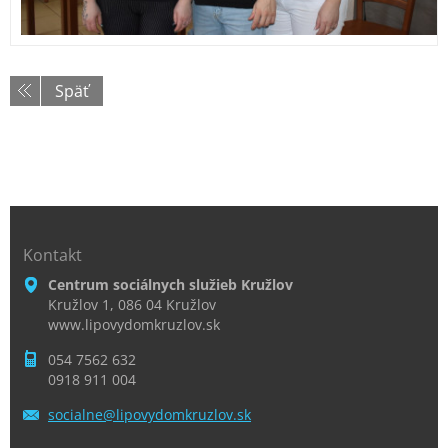
Späť
Kontakt
Centrum sociálnych služieb Kružlov
Kružlov 1, 086 04 Kružlov
www.lipovydomkruzlov.sk
054 7562 632
0918 911 004
socialne
@lipovyd
omkruzlo
v.sk