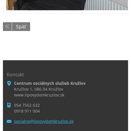
Späť
Kontakt
Centrum sociálnych služieb Kružlov
Kružlov 1, 086 04 Kružlov
www.lipovydomkruzlov.sk
054 7562 632
0918 911 004
socialne
@lipovyd
omkruzlo
v.sk