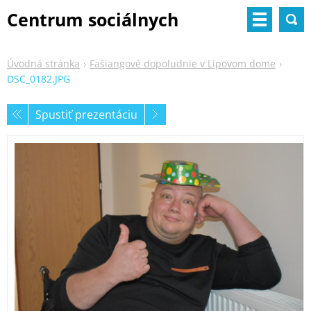
Centrum sociálnych
služieb
Úvodná stránka
Fašiangové dopoludnie v Lipovom dome
DSC_0182.JPG
Spustiť prezentáciu