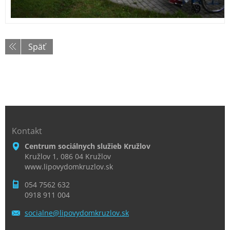
Späť
Kontakt
Centrum sociálnych služieb Kružlov
Kružlov 1, 086 04 Kružlov
www.lipovydomkruzlov.sk
054 7562 632
0918 911 004
socialne
@lipovyd
omkruzlo
v.sk