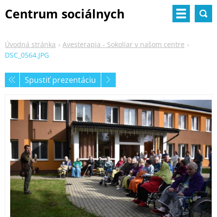
Centrum sociálnych
služieb
Úvodná stránka
Avesterapia - Sokoliar v našom centre
DSC_0564.JPG
Spustiť prezentáciu